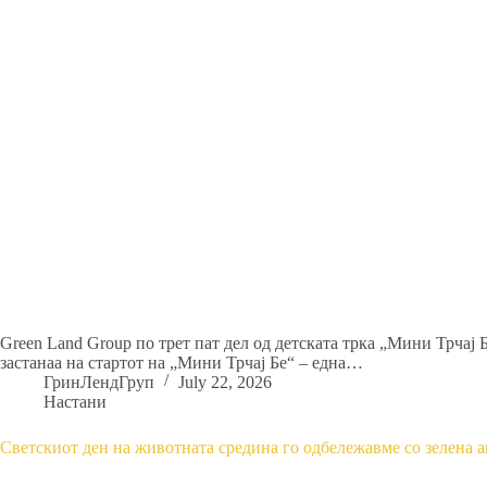
Green Land Group по трет пат дел од детската трка „Мини Трчај 
застанаа на стартот на „Мини Трчај Бе“ – една…
ГринЛендГруп
July 22, 2026
Настани
Светскиот ден на животната средина го одбележавме со зелена а