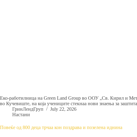
Еко-работилница на Green Land Group во ООУ „Св. Кирил и Мет
во Кучевиште, на која учениците стекнаа нови знаења за зашти
ГринЛендГруп
July 22, 2026
Настани
Повеќе од 800 деца трчаа кон поздрава и позелена иднина