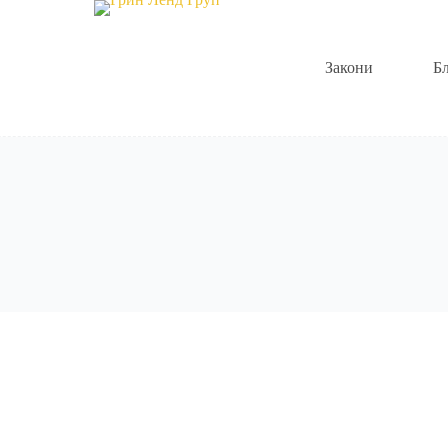
луги
Закони
Б