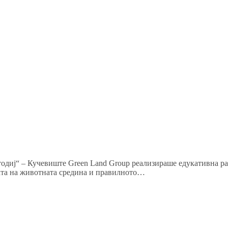
одиј“ – Кучевиште Green Land Group реализираше едукативна р
тата на животната средина и правилното…