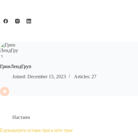
Skip
to
content
Почетна
За Нас
Ус
ГринЛендГруп
Joined: December 15, 2023
Articles: 27
Настани
Едукацијата остава трага што трае